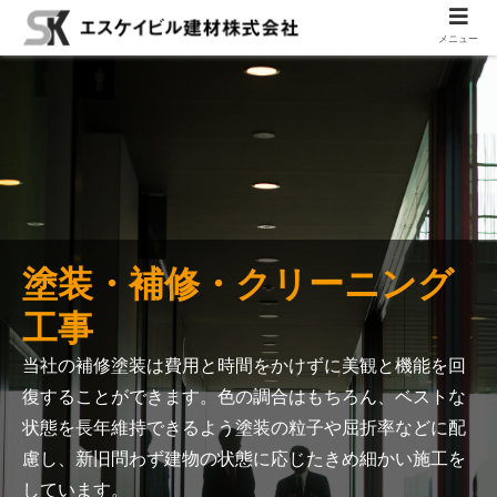
メニュー
塗装・補修・クリーニング
工事
当社の補修塗装は費用と時間をかけずに美観と機能を回
復することができます。
色の調合はもちろん、ベストな
状態を長年維持できるよう塗装の粒子や屈折率などに配
慮し、
新旧問わず建物の状態に応じたきめ細かい施工を
しています。